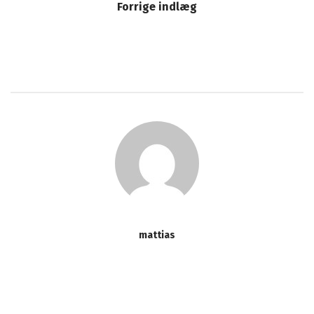
Forrige indlæg
o
s
t
n
a
v
mattias
i
g